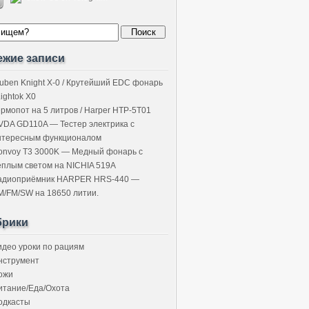
ежие записи
uben Knight X-0 / Крутейший EDC фонарь
Lightok X0
ермопот на 5 литров / Harper HTP-5T01
VDA GD110A — Тестер электрика с
нтересным функционалом
onvoy T3 3000K — Медный фонарь с
ёплым светом на NICHIA 519A
адиоприёмник HARPER HRS-440 —
M/FM/SW на 18650 литии.
брики
идео уроки по рациям
нструмент
ожи
итание/Еда/Охота
одкасты