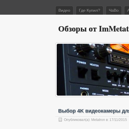
Видео
Где Купил?
ЧаВо
Обзоры от ImMetat
Выбор 4K видеокамеры для
Опубликовал(а):
Metatron
в: 17/11/2015