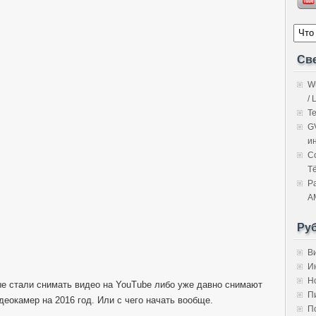
Св
W
/ 
Т
G
и
C
Т
Р
A
Ру
В
И
Н
ые стали снимать видео на YouTube либо уже давно снимают
П
деокамер на 2016 год. Или с чего начать вообще.
П