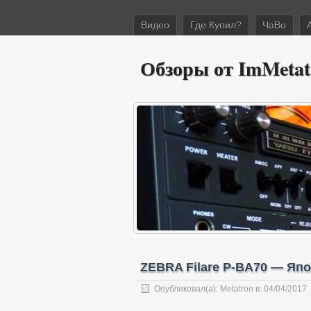
Видео
Где Купил?
ЧаВо
Обзоры от ImMetat
ZEBRA Filare P-BA70 — Япо
Опубликовал(а):
Metatron
в: 04/04/2017