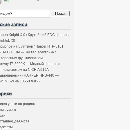
ежие записи
uben Knight X-0 / Крутейший EDC фонарь
Lightok X0
ермопот на 5 литров / Harper HTP-5T01
VDA GD110A — Тестер электрика с
нтересным функционалом
onvoy T3 3000K — Медный фонарь с
ёплым светом на NICHIA 519A
адиоприёмник HARPER HRS-440 —
M/FM/SW на 18650 литии.
брики
идео уроки по рациям
нструмент
ожи
итание/Еда/Охота
одкасты