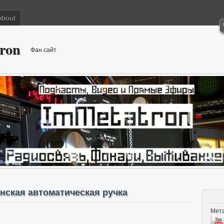
About
ron
Фан сайт
нская автоматическая ручка
Мета