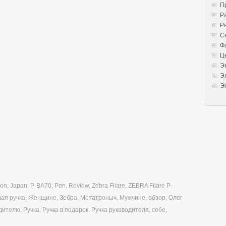
П
Р
Р
С
Ф
Ц
Э
Э
Э
ron
,
Japan
,
P-BA70
,
Pen
,
Review
,
Zebra Filare
,
ZEBRA Filare P-
ая ручка
,
Женщине
,
Зебра
,
Метатроныч
,
Мужчине
,
обзор
,
Олег
дителю
,
Ручка
,
Ручка в подарок
,
Ручка руководителя
,
себе
,