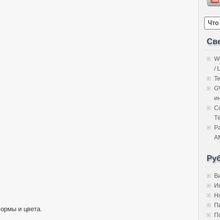
Св
W
/ 
Т
G
и
C
Т
Р
A
Ру
В
И
Н
П
ормы и цвета.
П