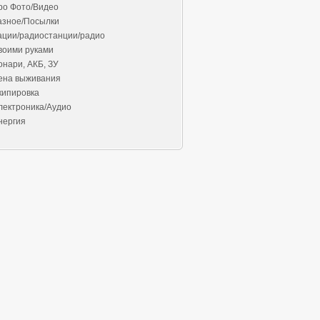
ро Фото/Видео
азное/Посылки
ации/радиостанции/радио
воими руками
онари, АКБ, ЗУ
ена выживания
кипировка
лектроника/Аудио
нергия