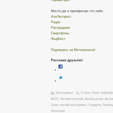
Места где я приобретаю что либо:
АлиЭкспресс
Рации
Распродажи
Смартфоны
ЖырБест
Подпишись на Метатроныча!
Расскажи друзьям!:
Инструмент
0.7mm
,
Filare
,
ImMetat
BA70
,
Автоматическая
,
Выбор ручки
,
Делов
Гром
,
писчий инструмент
,
Подарок
,
Руково
Японская