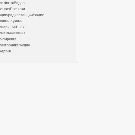
ро Фото/Видео
азное/Посылки
ации/радиостанции/радио
воими руками
онари, АКБ, ЗУ
ена выживания
кипировка
лектроника/Аудио
нергия