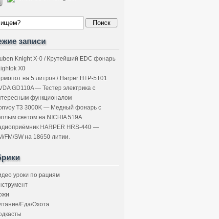
ежие записи
uben Knight X-0 / Крутейший EDC фонарь
Lightok X0
ермопот на 5 литров / Harper HTP-5T01
VDA GD110A — Тестер электрика с
нтересным функционалом
onvoy T3 3000K — Медный фонарь с
ёплым светом на NICHIA 519A
адиоприёмник HARPER HRS-440 —
M/FM/SW на 18650 литии.
брики
идео уроки по рациям
нструмент
ожи
итание/Еда/Охота
одкасты