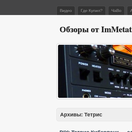
Видео
Где Купил?
ЧаВо
Обзоры от ImMetat
Архивы:
Тетрис