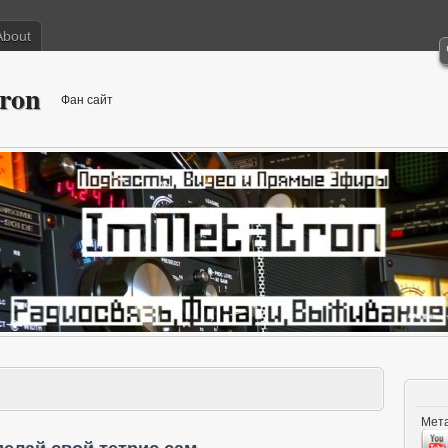
About
ron
Фан сайт
Мета