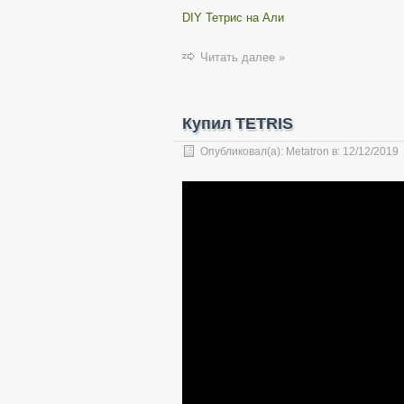
DIY Тетрис на Али
Читать далее »
Купил TETRIS
Опубликовал(а):
Metatron
в:
12/12/2019