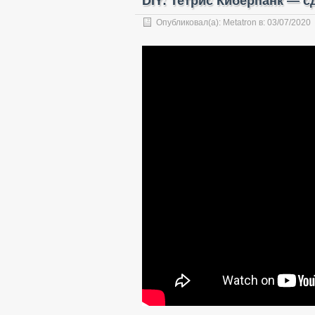
DIY: Тетрис Киберпанк — с
Опубликовал(а):
Metatron
в:
03/07/2020